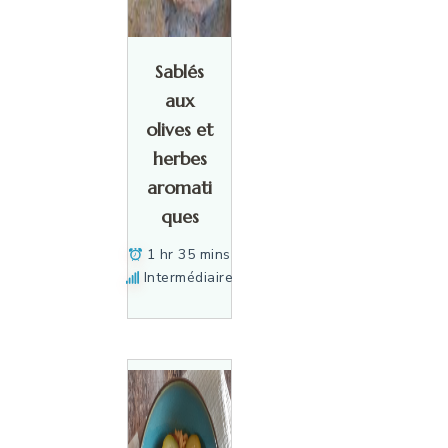
Sablés
aux
olives et
herbes
aromati
ques
1 hr 35 mins
Intermédiaire