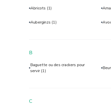
Abricots
(1)
Aman
Auberginzs
(1)
Avo
B
Baguette ou des crackers pour
Beur
servir
(1)
C