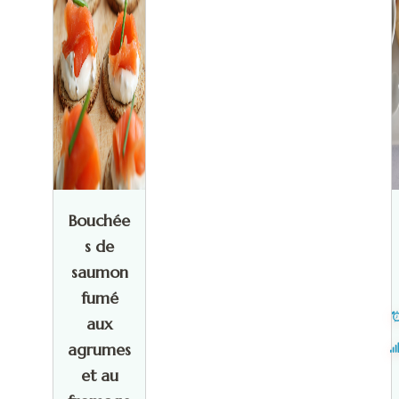
Bouchée
s de
saumon
fumé
aux
agrumes
et au