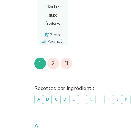
Tarte
aux
fraises
2 hrs
Avancé
1
2
3
Recettes par ingrédient :
A
B
C
D
E
F
G
H
I
J
K
A