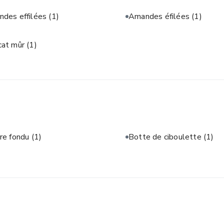
des effilées
(1)
Amandes éfilées
(1)
cat mûr
(1)
re fondu
(1)
Botte de ciboulette
(1)