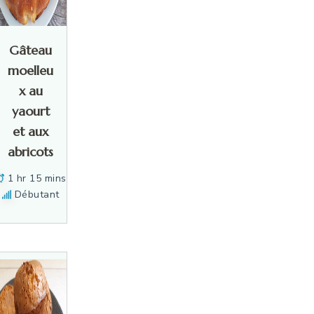
Gâteau
moelleu
x au
yaourt
et aux
abricots
1 hr 15 mins
Débutant