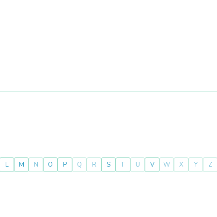
L
M
N
O
P
Q
R
S
T
U
V
W
X
Y
Z