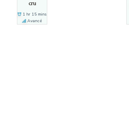
cru
1 hr 15 mins
Avancé