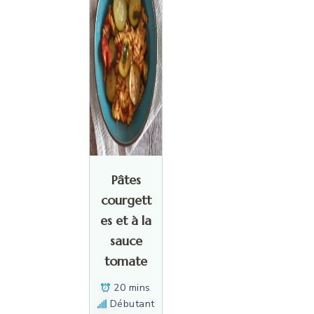
Pâtes
courgett
es et à la
sauce
tomate
20 mins
Débutant