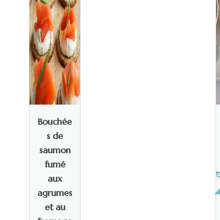
Bouchée
s de
saumon
fumé
aux
agrumes
et au