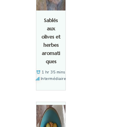
Sablés
aux
olives et
herbes
aromati
ques
1 hr 35 mins
Intermédiaire