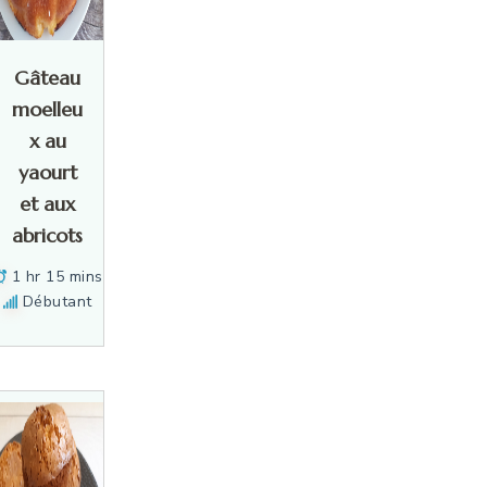
Gâteau
moelleu
x au
yaourt
et aux
abricots
1 hr 15 mins
Débutant