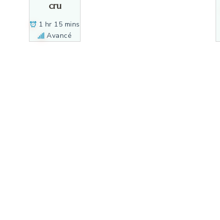
cru
1 hr 15 mins
Avancé