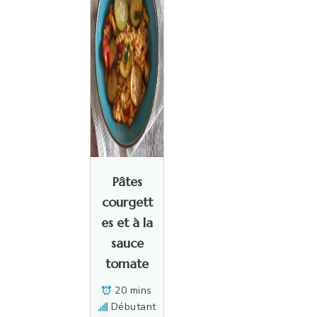
Pâtes
courgett
es et à la
sauce
tomate
20 mins
Débutant