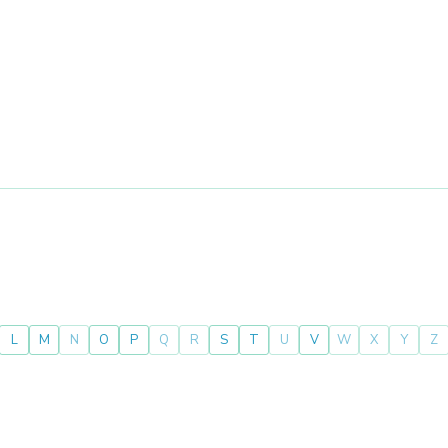
L
M
N
O
P
Q
R
S
T
U
V
W
X
Y
Z