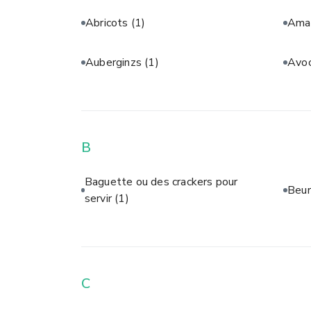
Abricots
(1)
Aman
Auberginzs
(1)
Avo
B
Baguette ou des crackers pour
Beur
servir
(1)
C