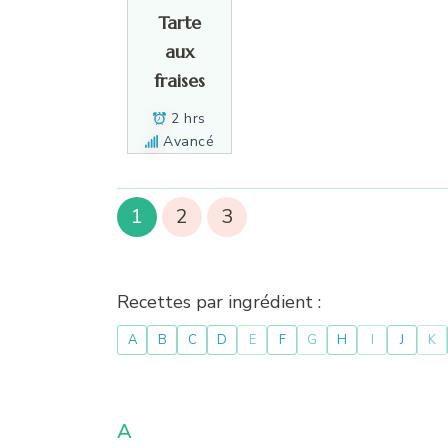
Tarte
aux
fraises
2 hrs
Avancé
1
2
3
Recettes par ingrédient :
A
B
C
D
E
F
G
H
I
J
K
A