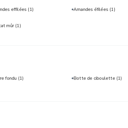
des effilées
(1)
Amandes éfilées
(1)
cat mûr
(1)
re fondu
(1)
Botte de ciboulette
(1)