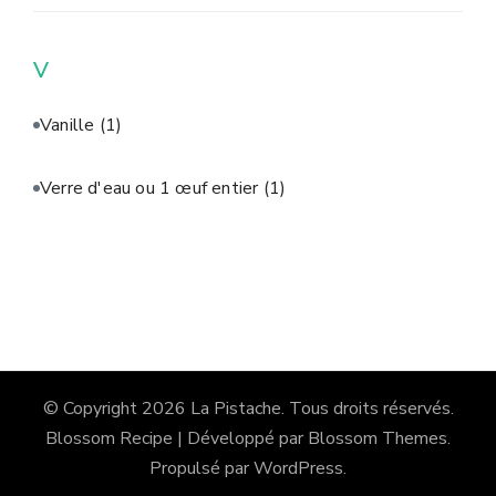
V
Vanille
(1)
Verre d'eau ou 1 œuf entier
(1)
© Copyright 2026
La Pistache
. Tous droits réservés.
Blossom Recipe | Développé par
Blossom Themes
.
Propulsé par
WordPress
.