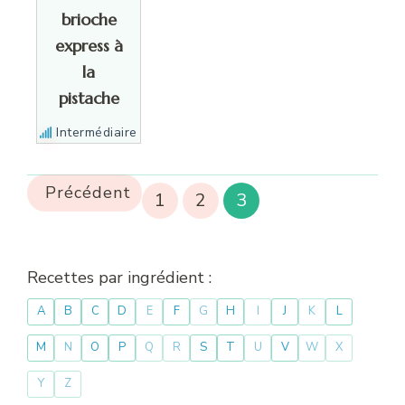
brioche
express à
la
pistache
Intermédiaire
Précédent
1
2
3
Recettes par ingrédient :
A
B
C
D
E
F
G
H
I
J
K
L
M
N
O
P
Q
R
S
T
U
V
W
X
Y
Z