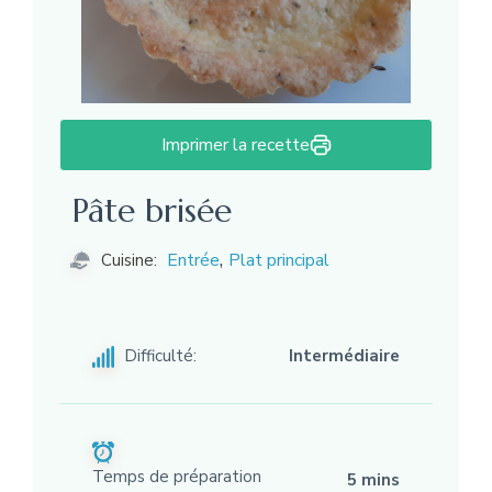
Imprimer la recette
Pâte brisée
,
Entrée
admin_slett
Plat principal
Auteur/autrice:
Cuisine:
Difficulté:
Intermédiaire
Temps de préparation
5 mins