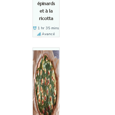
épinards
et à la
ricotta
1 hr 35 mins
Avancé