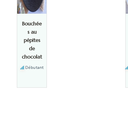
Bouchée
s au
pépites
de
chocolat
Débutant