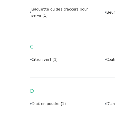
Baguette ou des crackers pour
Beur
servir
(1)
C
Citron vert
(1)
Coul
D
D'ail en poudre
(1)
D'a