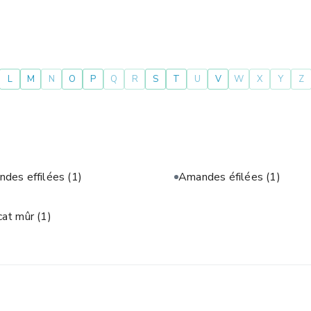
L
M
N
O
P
Q
R
S
T
U
V
W
X
Y
Z
des effilées
(1)
Amandes éfilées
(1)
cat mûr
(1)