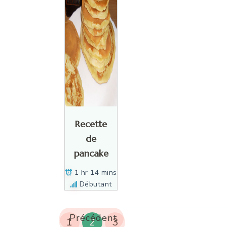
Recette
de
pancake
1 hr 14 mins
Débutant
Précédent
1
2
3