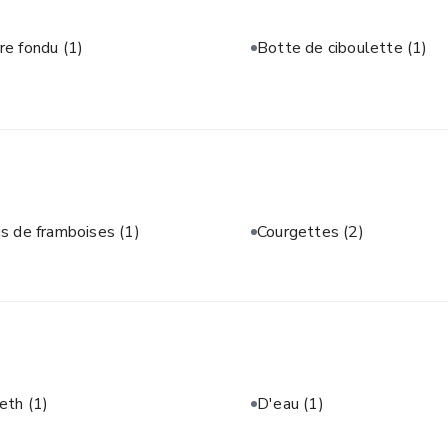
re fondu
(1)
Botte de ciboulette
(1)
is de framboises
(1)
Courgettes
(2)
neth
(1)
D'eau
(1)