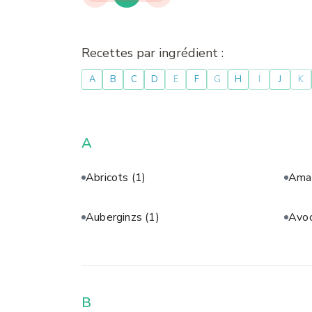
Recettes par ingrédient :
A
B
C
D
E
F
G
H
I
J
K
A
Abricots
(1)
Aman
Auberginzs
(1)
Avo
B