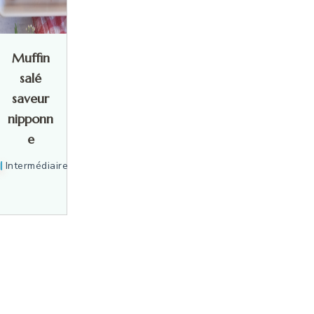
Muffin
salé
saveur
nipponn
e
Intermédiaire