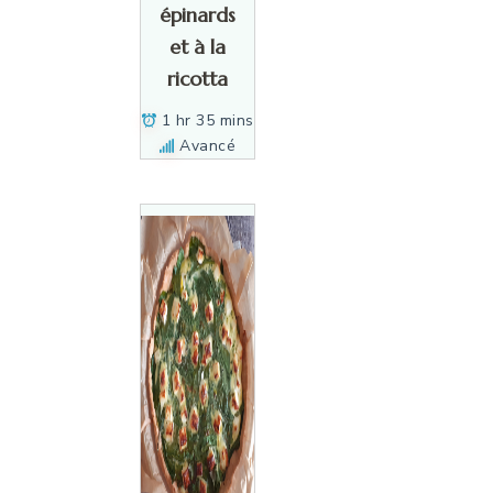
épinards
et à la
ricotta
1 hr 35 mins
Avancé