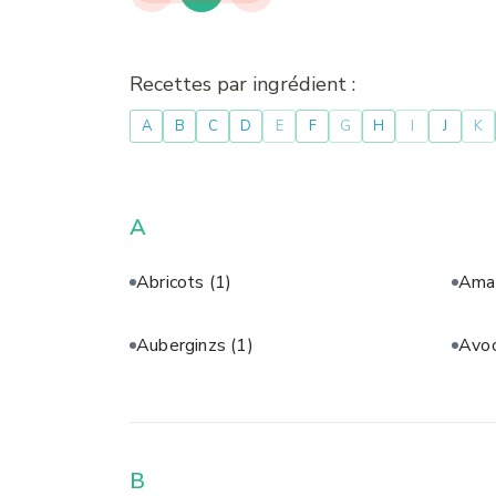
Recettes par ingrédient :
A
B
C
D
E
F
G
H
I
J
K
A
Abricots
(1)
Aman
Auberginzs
(1)
Avo
B