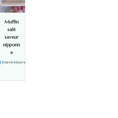
Muffin
salé
saveur
nipponn
e
Intermédiaire