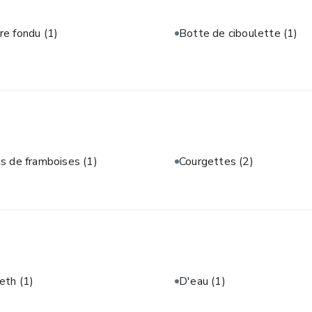
re fondu
(1)
Botte de ciboulette
(1)
is de framboises
(1)
Courgettes
(2)
neth
(1)
D'eau
(1)