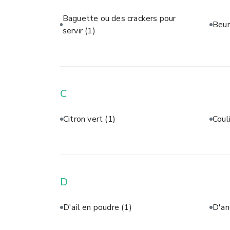
Baguette ou des crackers pour
Beur
servir
(1)
C
Citron vert
(1)
Coul
D
D'ail en poudre
(1)
D'a