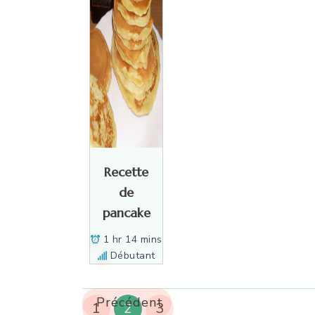
Recette
de
pancake
1 hr 14 mins
Débutant
Précédent
1
2
3