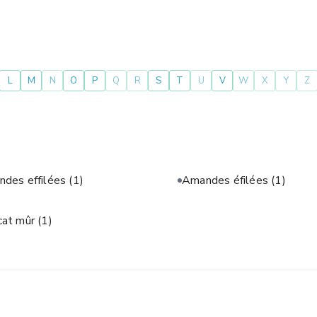
L
M
N
O
P
Q
R
S
T
U
V
W
X
Y
Z
des effilées
(1)
Amandes éfilées
(1)
cat mûr
(1)