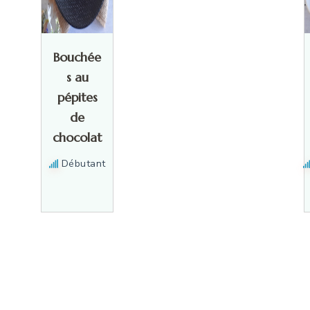
Bouchée
s au
pépites
de
chocolat
Débutant