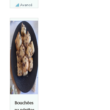
Avancé
Bouchées
au pépites