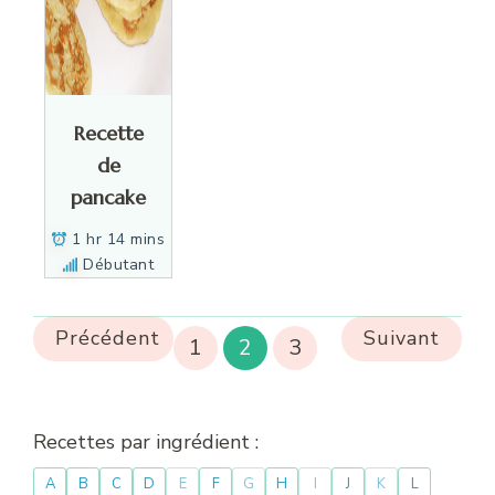
Recette
de
pancake
1 hr 14 mins
Débutant
Précédent
Suivant
1
2
3
Recettes par ingrédient :
A
B
C
D
E
F
G
H
I
J
K
L