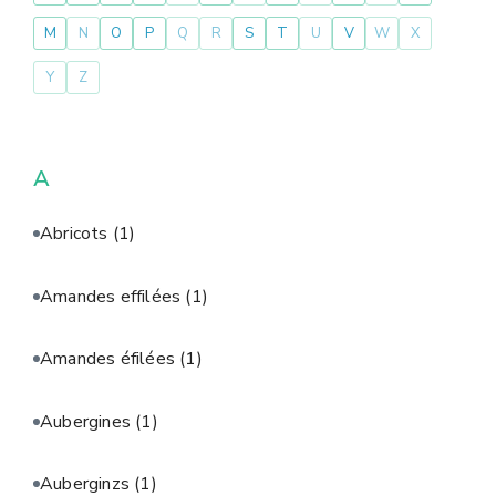
M
N
O
P
Q
R
S
T
U
V
W
X
Y
Z
A
Abricots
(1)
Amandes effilées
(1)
Amandes éfilées
(1)
Aubergines
(1)
Auberginzs
(1)