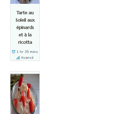
Tarte au
Soleil aux
épinards
et à la
ricotta
1 hr 35 mins
Avancé