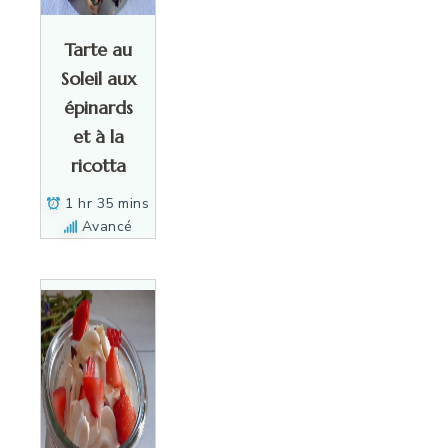
Tarte au
Soleil aux
épinards
et à la
ricotta
1 hr 35 mins
Avancé