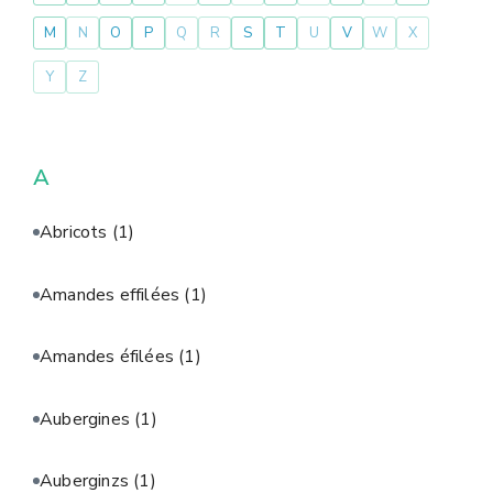
M
N
O
P
Q
R
S
T
U
V
W
X
Y
Z
A
Abricots
(1)
Amandes effilées
(1)
Amandes éfilées
(1)
Aubergines
(1)
Auberginzs
(1)