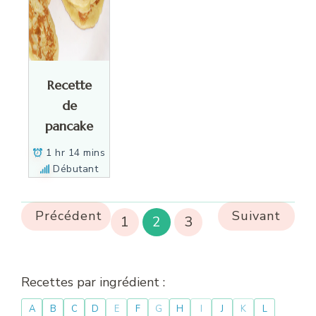
Recette
de
pancake
1 hr 14 mins
Débutant
Précédent
Suivant
1
2
3
Recettes par ingrédient :
A
B
C
D
E
F
G
H
I
J
K
L