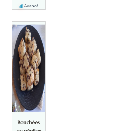
Avancé
Bouchées
au pépites