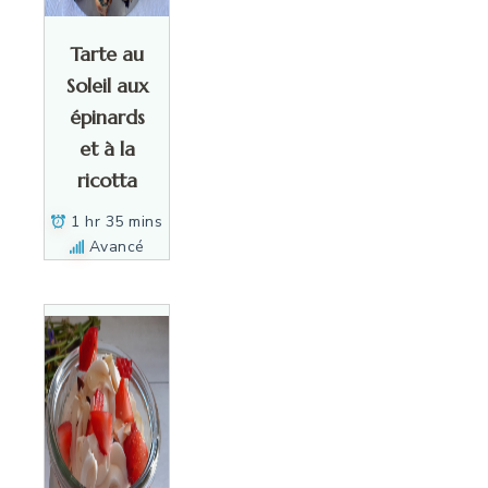
Tarte au
Soleil aux
épinards
et à la
ricotta
1 hr 35 mins
Avancé