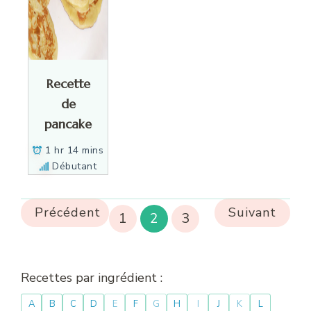
Recette
de
pancake
1 hr 14 mins
Débutant
Précédent
Suivant
1
2
3
Recettes par ingrédient :
A
B
C
D
E
F
G
H
I
J
K
L