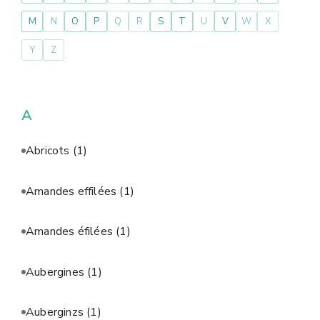
M
N
O
P
Q
R
S
T
U
V
W
X
Y
Z
A
Abricots
(1)
Amandes effilées
(1)
Amandes éfilées
(1)
Aubergines
(1)
Auberginzs
(1)