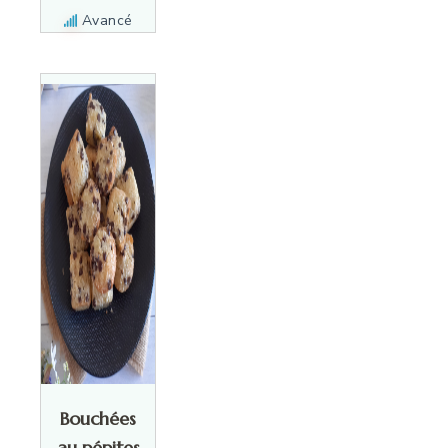
Avancé
Bouchées
au pépites