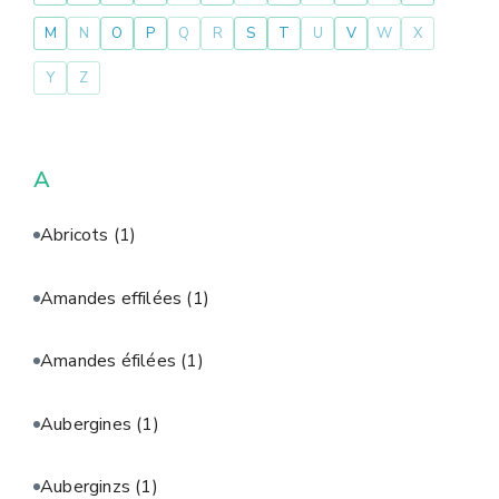
M
N
O
P
Q
R
S
T
U
V
W
X
Y
Z
A
Abricots
(1)
Amandes effilées
(1)
Amandes éfilées
(1)
Aubergines
(1)
Auberginzs
(1)