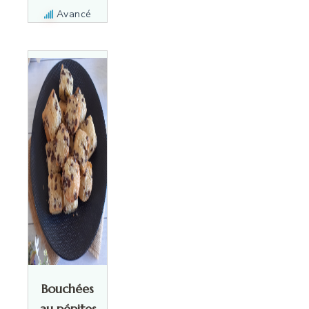
Avancé
Bouchées
au pépites