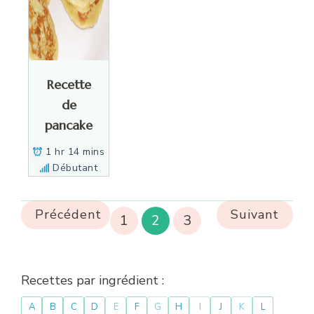
Recette
de
pancake
1 hr 14 mins
Débutant
Précédent
Suivant
1
2
3
Recettes par ingrédient :
A
B
C
D
E
F
G
H
I
J
K
L