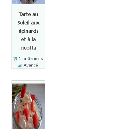
Tarte au
Soleil aux
épinards
et à la
ricotta
1 hr 35 mins
Avancé