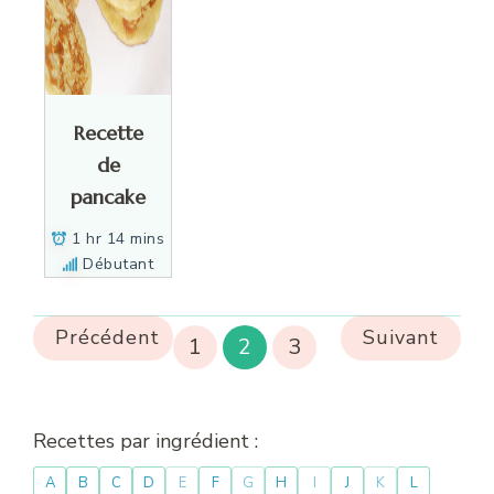
Recette
de
pancake
1 hr 14 mins
Débutant
Précédent
Suivant
1
2
3
Recettes par ingrédient :
A
B
C
D
E
F
G
H
I
J
K
L