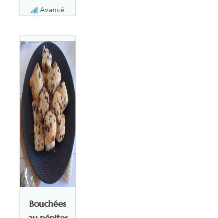
Avancé
Bouchées
au pépites