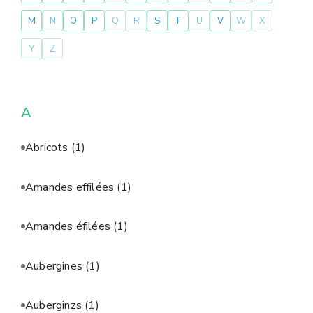
M
N
O
P
Q
R
S
T
U
V
W
X
Y
Z
A
Abricots
(1)
Amandes effilées
(1)
Amandes éfilées
(1)
Aubergines
(1)
Auberginzs
(1)