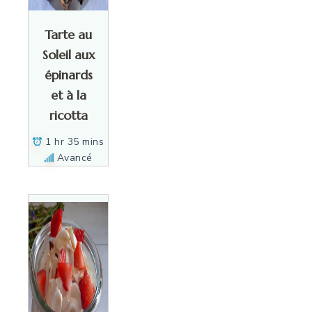
Tarte au
Soleil aux
épinards
et à la
ricotta
1 hr 35 mins
Avancé