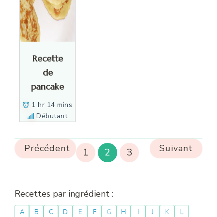
Recette
de
pancake
1 hr 14 mins
Débutant
Précédent
Suivant
1
2
3
Recettes par ingrédient :
A
B
C
D
E
F
G
H
I
J
K
L