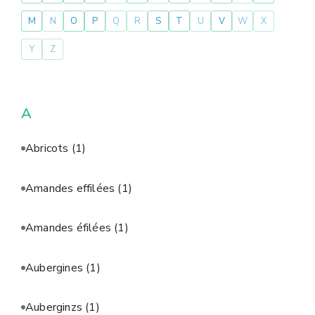
M
N
O
P
Q
R
S
T
U
V
W
X
Y
Z
A
Abricots
(1)
Amandes effilées
(1)
Amandes éfilées
(1)
Aubergines
(1)
Auberginzs
(1)