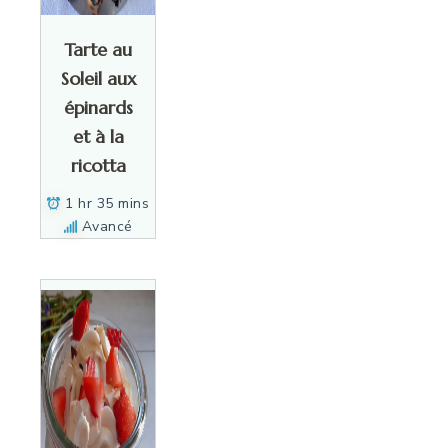
Tarte au
Soleil aux
épinards
et à la
ricotta
1 hr 35 mins
Avancé