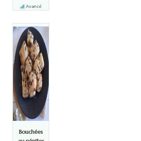
Avancé
Bouchées
au pépites