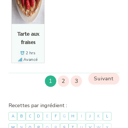
Tarte aux
fraises
2 hrs
Avancé
Suivant
1
2
3
Recettes par ingrédient :
A
B
C
D
E
F
G
H
I
J
K
L
M
N
O
P
Q
R
S
T
U
V
W
X