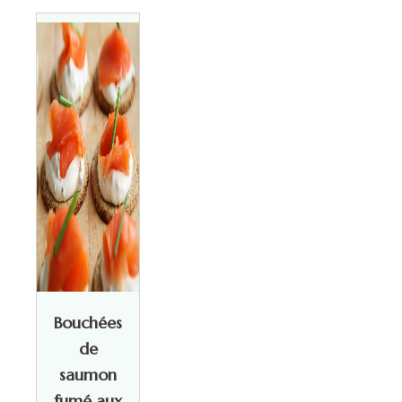
Bouchées
de
saumon
fumé aux