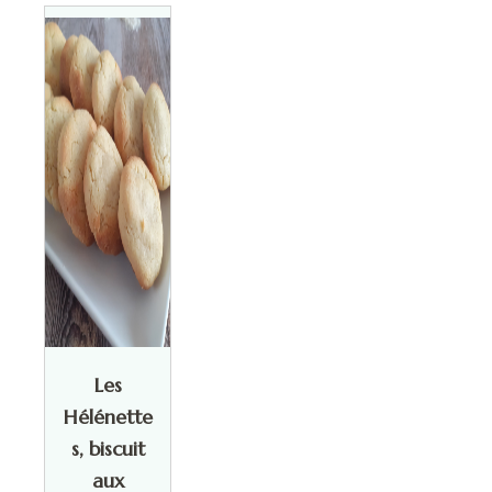
Les
Hélénette
s, biscuit
aux