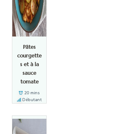
Pâtes
courgette
s et à la
sauce
tomate
20 mins
Débutant