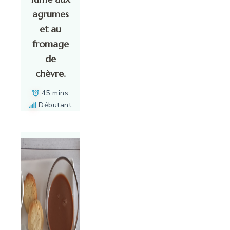
agrumes
et au
fromage
de
chèvre.
45 mins
Débutant