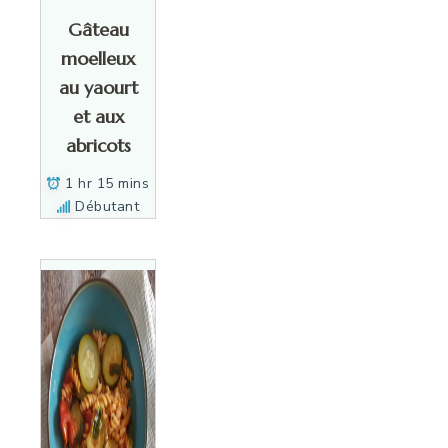
Gâteau
moelleux
au yaourt
et aux
abricots
1 hr 15 mins
Débutant