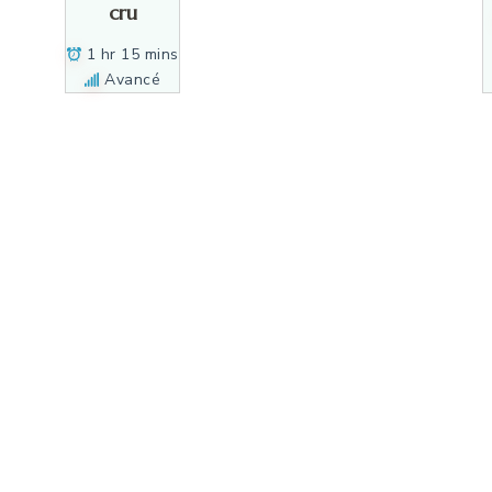
cru
1 hr 15 mins
Avancé