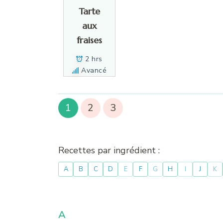
Tarte
aux
fraises
2 hrs
Avancé
1
2
3
Recettes par ingrédient :
A
B
C
D
E
F
G
H
I
J
K
A