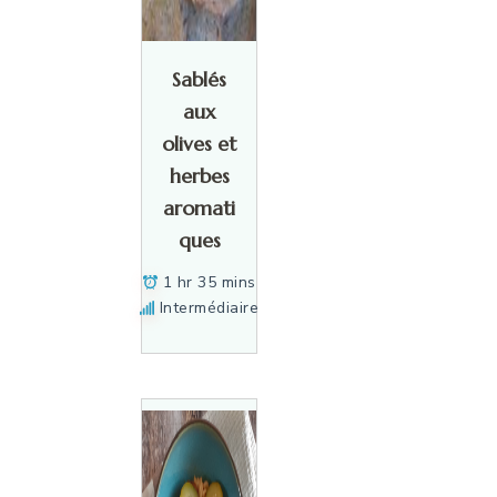
Sablés
aux
olives et
herbes
aromati
ques
1 hr 35 mins
Intermédiaire