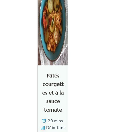
Pâtes
courgett
es et à la
sauce
tomate
20 mins
Débutant