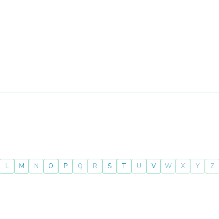
L
M
N
O
P
Q
R
S
T
U
V
W
X
Y
Z