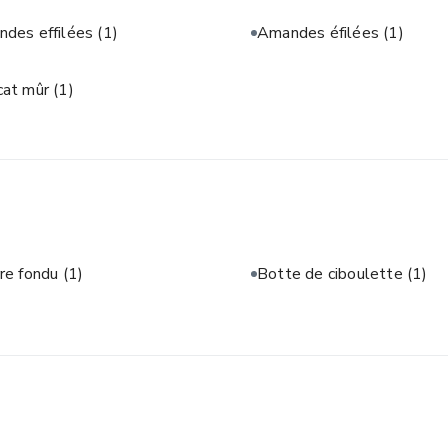
des effilées
(1)
Amandes éfilées
(1)
cat mûr
(1)
re fondu
(1)
Botte de ciboulette
(1)