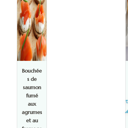
Bouchée
s de
saumon
fumé
aux
agrumes
et au