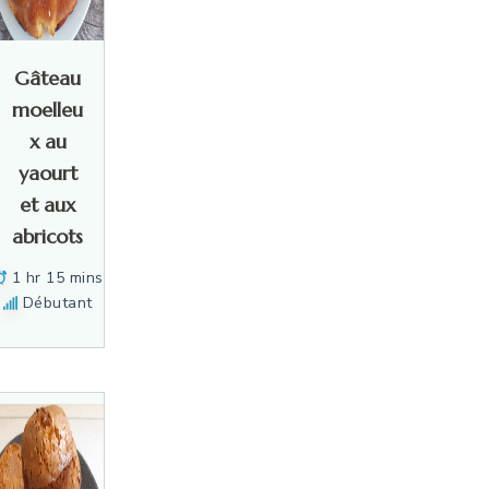
Gâteau
moelleu
x au
yaourt
et aux
abricots
1 hr 15 mins
Débutant