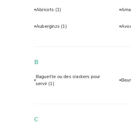
Abricots
(1)
Aman
Auberginzs
(1)
Avo
B
Baguette ou des crackers pour
Beur
servir
(1)
C